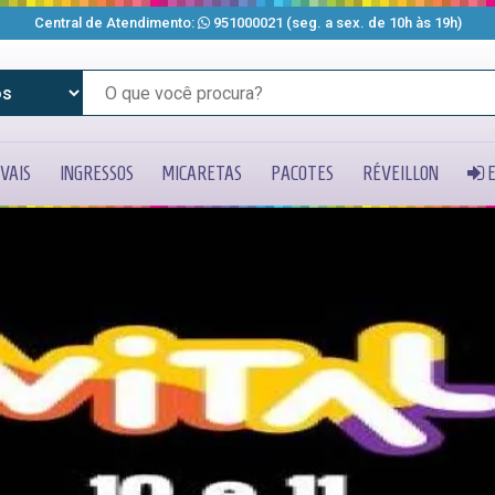
Central de Atendimento:
951000021
(seg. a sex. de 10h às 19h)
VAIS
INGRESSOS
MICARETAS
PACOTES
RÉVEILLON
E